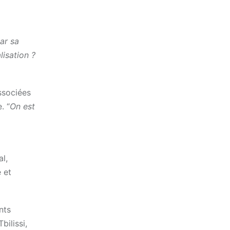
ar sa
lisation ?
ssociées
. “
On est
l,
 et
nts
bilissi,