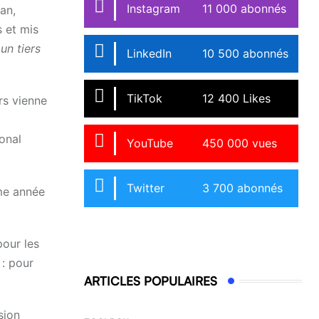
Instagram
11 000 abonnés
an,
s et mis
 un tiers
LinkedIn
10 500 abonnés
TikTok
12 400 Likes
rs vienne
onal
YouTube
450 000 vues
Twitter
3 700 abonnés
ème année
pour les
 : pour
ARTICLES POPULAIRES
sion