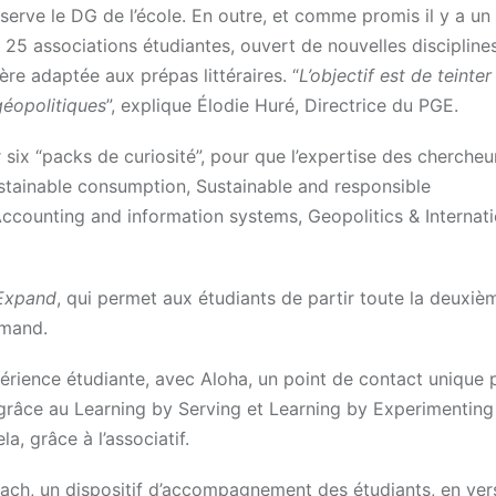
bserve le DG de l’école. En outre, et comme promis il y a un 
 25 associations étudiantes, ouvert de nouvelles discipline
ère adaptée aux prépas littéraires. “
L’objectif est de teinter
éopolitiques
”, explique Élodie Huré, Directrice du PGE.
six “packs de curiosité”, pour que l’expertise des chercheu
ustainable consumption, Sustainable and responsible
Accounting and information systems, Geopolitics & Internati
 Expand
, qui permet aux étudiants de partir toute la deuxi
emand.
érience étudiante, avec Aloha, un point de contact unique 
f grâce au Learning by Serving et Learning by Experimenting
a, grâce à l’associatif.
ch, un dispositif d’accompagnement des étudiants, en ver