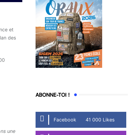
ance et
ilan des
600
ABONNE-TOI !
Facebook
41 000 Likes
ons une