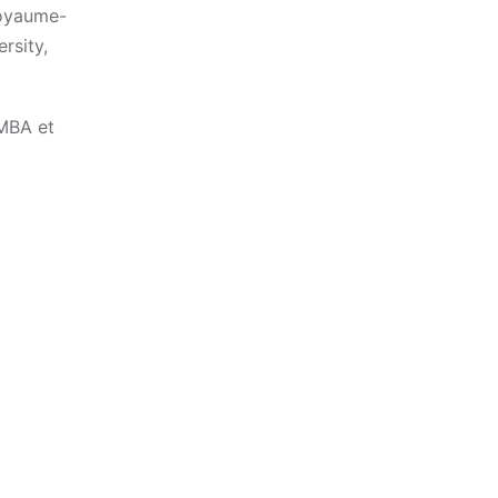
Royaume-
rsity,
 MBA et