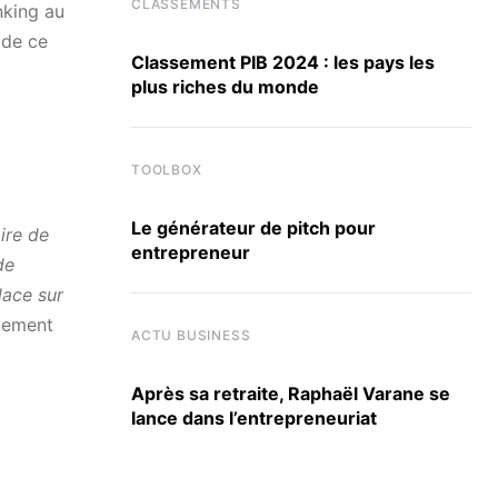
CLASSEMENTS
nking au
 de ce
Classement PIB 2024 : les pays les
plus riches du monde
TOOLBOX
Le générateur de pitch pour
ire de
entrepreneur
de
lace sur
énement
ACTU BUSINESS
Après sa retraite, Raphaël Varane se
lance dans l’entrepreneuriat