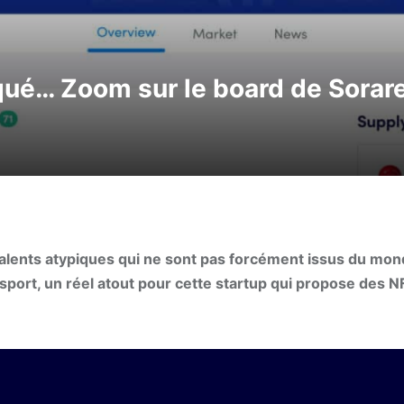
qué… Zoom sur le board de Sorar
 talents atypiques qui ne sont pas forcément issus du mo
 sport, un réel atout pour cette startup qui propose des N