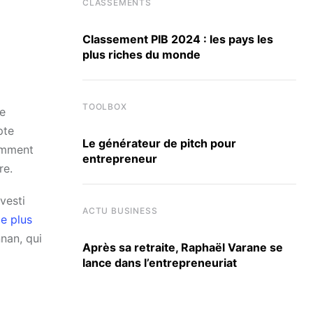
CLASSEMENTS
Classement PIB 2024 : les pays les
plus riches du monde
TOOLBOX
De
pte
Le générateur de pitch pour
amment
entrepreneur
re.
vesti
ACTU BUSINESS
le plus
nan, qui
Après sa retraite, Raphaël Varane se
lance dans l’entrepreneuriat