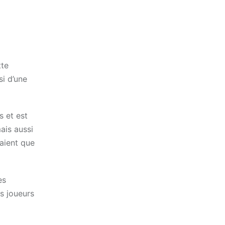
tte
i d’une
s et est
ais aussi
aient que
es
es joueurs