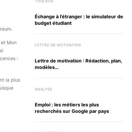
TOOLBOX
Échange à l’étranger : le simulateur de
budget étudiant
ereum.
s et Mon
LETTRE DE MOTIVATION
si
cences :
Lettre de motivation : Rédaction, plan,
modèles…
t la plus
puisque
ANALYSE
Emploi : les métiers les plus
recherchés sur Google par pays