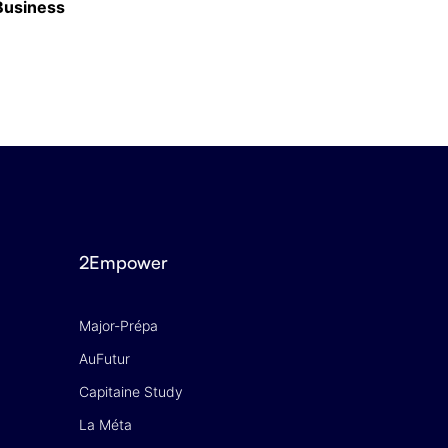
 Business
Classement des meilleurs masters en Finan
16 JUIN 2026
2Empower
Major-Prépa
AuFutur
Capitaine Study
La Méta