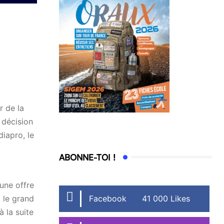
r de la
 décision
diapro, le
ABONNE-TOI !
 une offre
Facebook
41 000 Likes
i le grand
à la suite