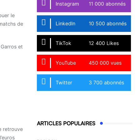
Instagram
11 000 abonnés
buer le
LinkedIn
10 500 abonnés
 matchs de
TikTok
12 400 Likes
 Garros et
YouTube
450 000 vues
Twitter
3 700 abonnés
ARTICLES POPULAIRES
e retrouve
d’euros