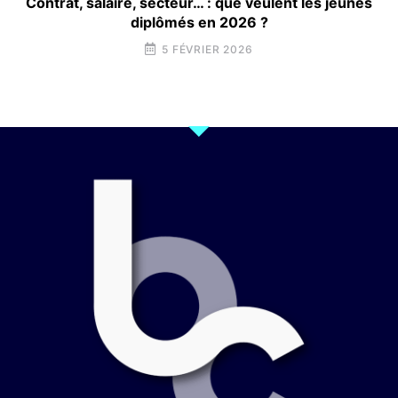
Contrat, salaire, secteur… : que veulent les jeunes
diplômés en 2026 ?
5 FÉVRIER 2026