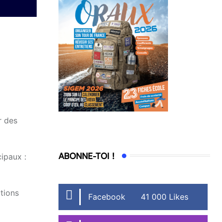
r des
ABONNE-TOI !
cipaux :
utions
Facebook
41 000 Likes