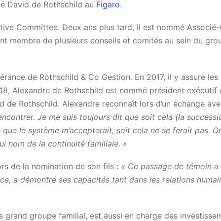
cé David de Rothschild au
Figaro
.
ive Committee. Deux ans plus tard, il est nommé Associé-
ent membre de plusieurs conseils et comités au sein du gro
érance de Rothschild & Co Gestion. En 2017, il y assure les
2018, Alexandre de Rothschild est nommé président exécutif
id de
Rothschild
. Alexandre reconnaît lors d’un échange av
contrer. Je me suis toujours dit que soit cela (la successi
e que le système m’accepterait, soit cela ne se ferait pas. O
 nom de la continuité familiale. »
s de la nomination de son fils :
« Ce passage de témoin a 
ce, a démontré ses capacités tant dans les relations huma
ès grand groupe familial,
est aussi en charge des investisse