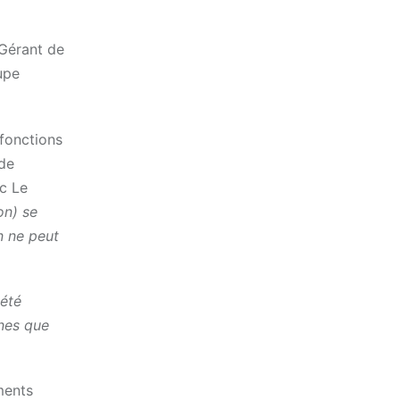
Gérant de
upe
 fonctions
 de
ec Le
on) se
n ne peut
été
ines que
ments