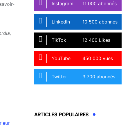
Instagram
11 000 abonnés
savoir-
LinkedIn
10 500 abonnés
ordia,
TikTok
12 400 Likes
YouTube
450 000 vues
Twitter
3 700 abonnés
ARTICLES POPULAIRES
rieur