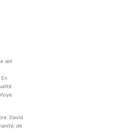
me œil
. En
alité
ôtoyé
bre. David
umanité, de
t