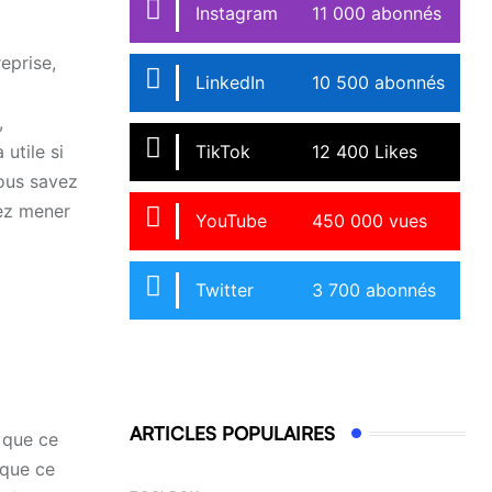
Instagram
11 000 abonnés
eprise,
LinkedIn
10 500 abonnés
,
TikTok
12 400 Likes
utile si
vous savez
rez mener
YouTube
450 000 vues
Twitter
3 700 abonnés
ARTICLES POPULAIRES
 que ce
 que ce