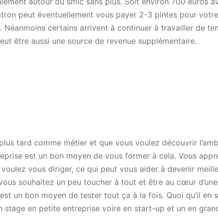
ralement autour du smic sans plus. Soit environ 700 euros a
atron peut éventuellement vous payer 2-3 pintes pour votre
l. Néanmoins certains arrivent à continuer à travailler de t
 peut être aussi une source de revenue supplémentaire.
 plus tard comme métier et que vous voulez découvrir l’am
treprise est un bon moyen de vous former à cela. Vous app
oulez vous diriger, ce qui peut vous aider à devenir meille
e vous souhaitez un peu toucher à tout et être au cœur d’une
st un bon moyen de tester tout ça à la fois. Quoi qu’il en s
un stage en petite entreprise voire en start-up et un en gran