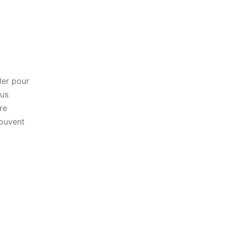
ler pour
ous
re
souvent