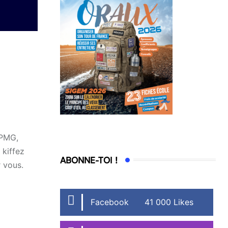
KPMG,
 kiffez
ABONNE-TOI !
r vous.
Facebook
41 000 Likes