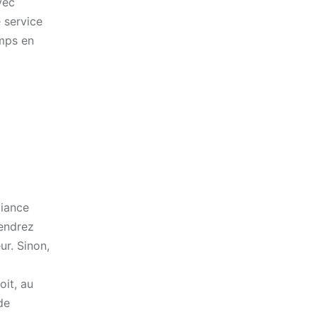
vec
 service
emps en
biance
rendrez
ur. Sinon,
oit, au
de