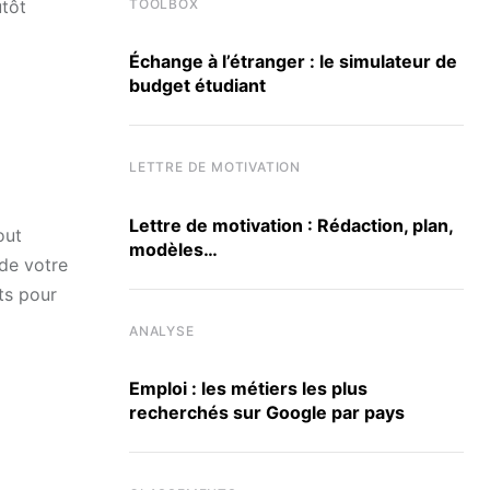
TOOLBOX
utôt
Échange à l’étranger : le simulateur de
budget étudiant
LETTRE DE MOTIVATION
Lettre de motivation : Rédaction, plan,
out
modèles…
de votre
ts pour
ANALYSE
Emploi : les métiers les plus
recherchés sur Google par pays