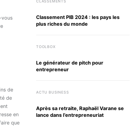
CLASSEMENTS
Classement PIB 2024 : les pays les
z-vous
plus riches du monde
re
TOOLBOX
Le générateur de pitch pour
entrepreneur
ins de
ACTU BUSINESS
ité de
tent
Après sa retraite, Raphaël Varane se
resse en
lance dans l’entrepreneuriat
faire que