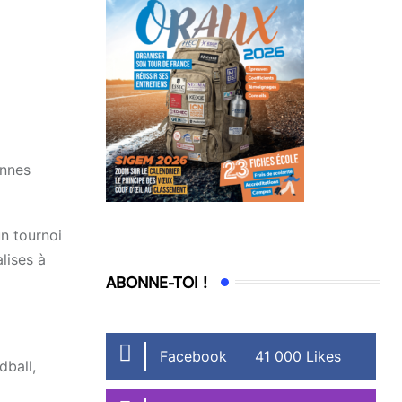
onnes
n tournoi
lises à
ABONNE-TOI !
Facebook
41 000 Likes
dball,