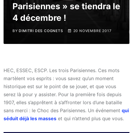
Parisiennes » se tiendra le
4 décembre !
BY
DIMITRI DES COGNETS
20 NOVEMBRE 2017
HEC, ESSEC, ESCP. Les trois Parisiennes. Ces mots
martèlent vos esprits : vous savez qu’un moment
historique est sur le point de se jouer, et que vous
serez là pour y assister. Pour la première fois depuis
1907, elles s’apprêtent à s’affronter lors d’une bataille
sans merci : le Choc des Parisiennes. Un événement
qui
séduit déjà les masses
et qui n’attend plus que vous.