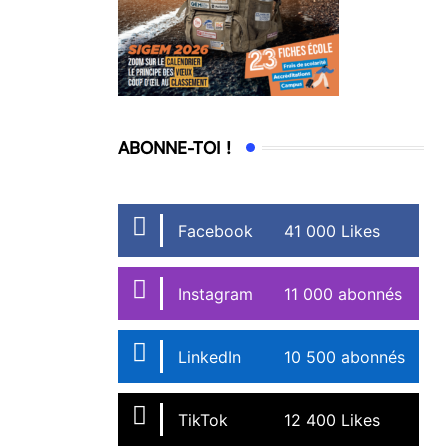
ABONNE-TOI !
Facebook
41 000 Likes
Instagram
11 000 abonnés
LinkedIn
10 500 abonnés
TikTok
12 400 Likes