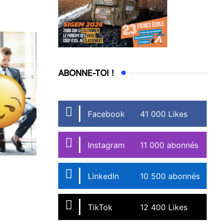
ABONNE-TOI !
Facebook
41 000 Likes
Instagram
11 000 abonnés
LinkedIn
10 500 abonnés
TikTok
12 400 Likes