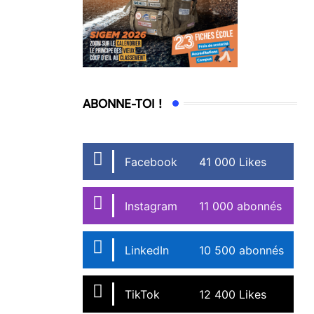
ABONNE-TOI !
Facebook
41 000 Likes
Instagram
11 000 abonnés
LinkedIn
10 500 abonnés
TikTok
12 400 Likes