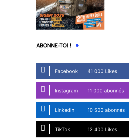
ABONNE-TOI !
Facebook
41 000 Likes
Instagram
11 000 abonnés
LinkedIn
10 500 abonnés
TikTok
12 400 Likes