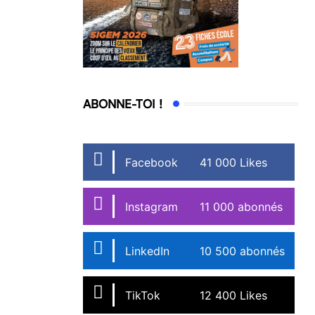
ABONNE-TOI !
Facebook
41 000 Likes
Instagram
11 000 abonnés
LinkedIn
10 500 abonnés
TikTok
12 400 Likes