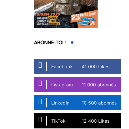
ABONNE-TOI !
Facebook
41 000 Likes
Instagram
11 000 abonnés
LinkedIn
10 500 abonnés
TikTok
12 400 Likes