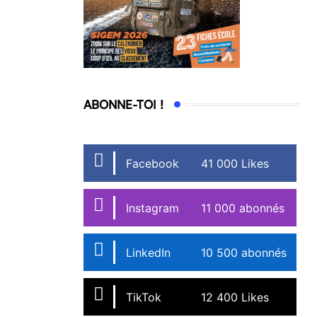
ABONNE-TOI !
Facebook
41 000 Likes
Instagram
11 000 abonnés
LinkedIn
10 500 abonnés
TikTok
12 400 Likes