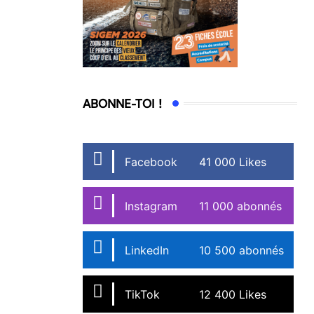
ABONNE-TOI !
Facebook
41 000 Likes
Instagram
11 000 abonnés
LinkedIn
10 500 abonnés
TikTok
12 400 Likes