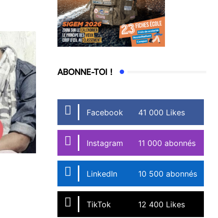
ABONNE-TOI !
Facebook
41 000 Likes
Instagram
11 000 abonnés
LinkedIn
10 500 abonnés
TikTok
12 400 Likes