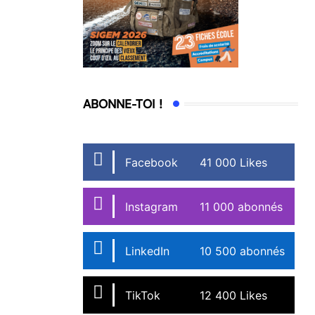
ABONNE-TOI !
Facebook
41 000 Likes
Instagram
11 000 abonnés
LinkedIn
10 500 abonnés
TikTok
12 400 Likes