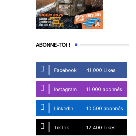
ABONNE-TOI !
Facebook
41 000 Likes
Instagram
11 000 abonnés
LinkedIn
10 500 abonnés
TikTok
12 400 Likes