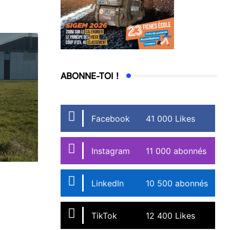
ABONNE-TOI !
Facebook
41 000 Likes
Instagram
11 000 abonnés
LinkedIn
10 500 abonnés
TikTok
12 400 Likes