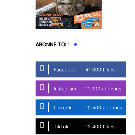
ABONNE-TOI !
Facebook
41 000 Likes
Instagram
11 000 abonnés
LinkedIn
10 500 abonnés
TikTok
12 400 Likes