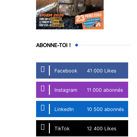
ABONNE-TOI !
Facebook
41 000 Likes
Instagram
11 000 abonnés
LinkedIn
10 500 abonnés
TikTok
12 400 Likes