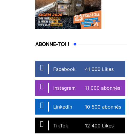
ABONNE-TOI !
Facebook
41 000 Likes
Instagram
11 000 abonnés
LinkedIn
10 500 abonnés
TikTok
12 400 Likes