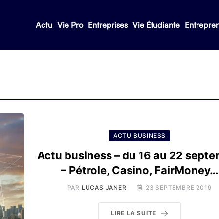
Actu
Vie Pro
Entreprises
Vie Étudiante
Entrepre
ACTU BUSINESS
Actu business – du 16 au 22 sept
– Pétrole, Casino, FairMoney…
PAR
LUCAS JANER
23 SEPTEMBRE 2019
LIRE LA SUITE