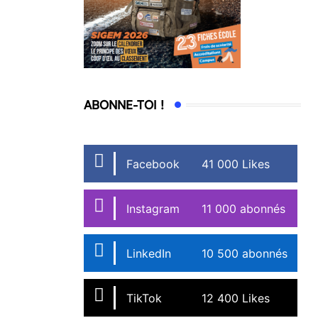
ABONNE-TOI !
Facebook
41 000 Likes
Instagram
11 000 abonnés
LinkedIn
10 500 abonnés
TikTok
12 400 Likes