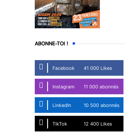
ABONNE-TOI !
Facebook
41 000 Likes
Instagram
11 000 abonnés
LinkedIn
10 500 abonnés
TikTok
12 400 Likes