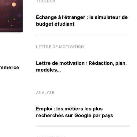
TOOLBOX
Échange à l’étranger : le simulateur de
budget étudiant
ACTU
LETTRE DE MOTIVATION
Lettre de motivation : Rédaction, plan,
commerce
Baromètre 2025 sur les stéréotypes de genre
modèles…
conclusions de la CGE
20 OCTOBRE 2025
ANALYSE
Emploi : les métiers les plus
recherchés sur Google par pays