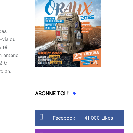
 pas
-vis du
vité
on entend
é la
dian.
ABONNE-TOI !
Facebook
41 000 Likes