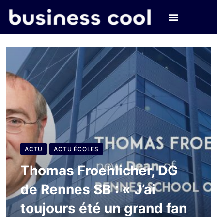
ACTU
ACTU ÉCOLES
Thomas Froehlicher, DG
de Rennes SB : « J’ai
toujours été un grand fan