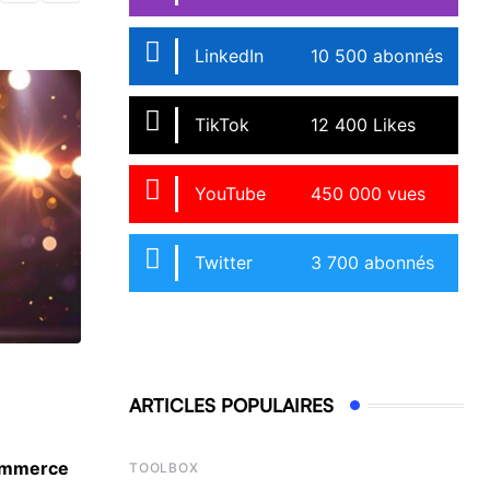
LinkedIn
10 500 abonnés
TikTok
12 400 Likes
YouTube
450 000 vues
Twitter
3 700 abonnés
ACTU
ARTICLES POPULAIRES
commerce
Baromètre 2025 sur les stéréotypes de genre
TOOLBOX