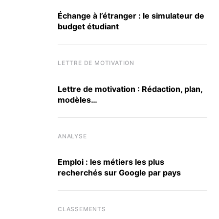
conclusions de la CGE
Échange à l’étranger : le simulateur de
20 OCTOBRE 2025
budget étudiant
LETTRE DE MOTIVATION
Lettre de motivation : Rédaction, plan,
modèles…
ANALYSE
Emploi : les métiers les plus
recherchés sur Google par pays
CLASSEMENTS