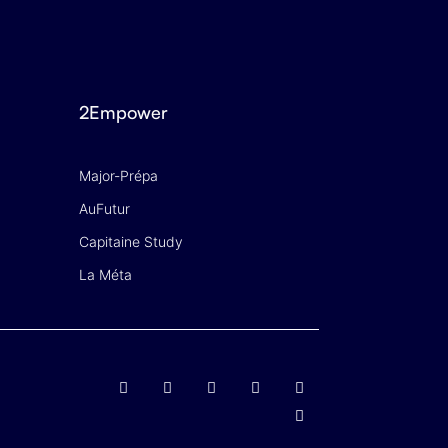
2Empower
Major-Prépa
AuFutur
Capitaine Study
La Méta