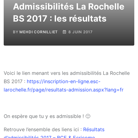
Admissibilités La Rochelle
BS 2017 : les résultats
BY
MEHDI CORNILLIET
8 JUIN 2017
Voici le lien menant vers les admissibilités La Rochelle
BS 2017 :
https://inscription-en-ligne.esc-
larochelle.fr/page/resultats-admission.aspx?lang=fr
On espère que tu y es admissible ! 🙂
Retrouve l’ensemble des liens ici :
Résultats
d’admissibilités 2017 – BCE & Ecricome