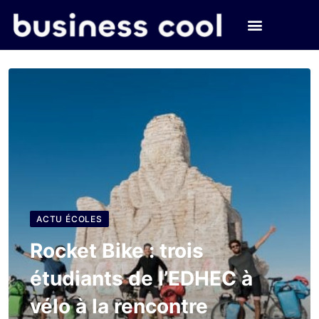
ACTU ÉCOLES
Rocket Bike : trois
étudiants de l’EDHEC à
vélo à la rencontre