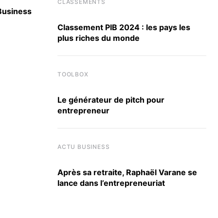
CLASSEMENTS
 Business
Berkeley, Harvard, UCLA : SKEMA signe 30 
accords internationaux
Classement PIB 2024 : les pays les
plus riches du monde
3 JUILLET 2026
TOOLBOX
Le générateur de pitch pour
entrepreneur
ACTU BUSINESS
Après sa retraite, Raphaël Varane se
lance dans l’entrepreneuriat