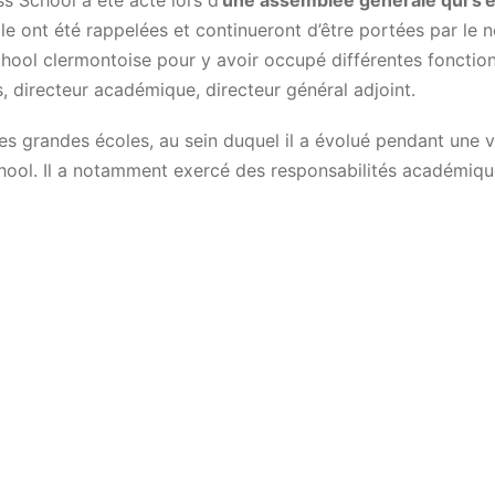
s School a été acté lors d’
une assemblée générale qui s’
cole ont été rappelées et continueront d’être portées par le
school clermontoise pour y avoir occupé différentes fonctio
s, directeur académique, directeur général adjoint.
s grandes écoles, au sein duquel il a évolué pendant une v
hool. Il a notamment exercé des responsabilités académiqu