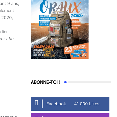
ant 9 ans,
galement
s 2020,
dier
ur afin
ABONNE-TOI !
Facebook
41 000 Likes