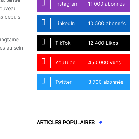
est tenue
Instagram
11 000 abonnés
 nouveau
ns depuis
LinkedIn
10 500 abonnés
ingtaine
TikTok
12 400 Likes
es au sein
YouTube
450 000 vues
Twitter
3 700 abonnés
ARTICLES POPULAIRES