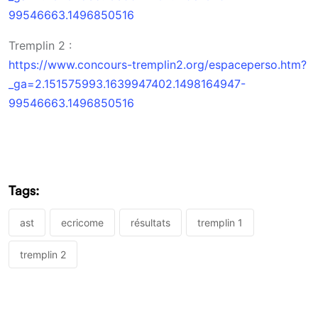
99546663.1496850516
Tremplin 2 :
https://www.concours-tremplin2.org/espaceperso.htm?
_ga=2.151575993.1639947402.1498164947-
99546663.1496850516
Tags:
ast
ecricome
résultats
tremplin 1
tremplin 2