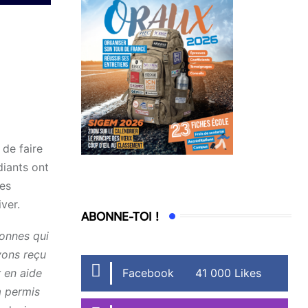
 de faire
diants ont
des
ver.
ABONNE-TOI !
sonnes qui
vons reçu
Facebook
41 000 Likes
r en aide
a permis