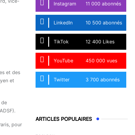
rd, vice-
Instagram
11 000 abonnés
LinkedIn
10 500 abonnés
TikTok
12 400 Likes
YouTube
450 000 vues
es et des
Twitter
3 700 abonnés
oyen et
 de
(ADSF).
ARTICLES POPULAIRES
aris, pour