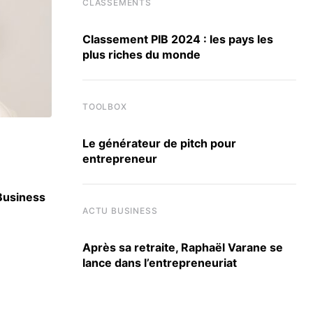
CLASSEMENTS
Classement PIB 2024 : les pays les
plus riches du monde
TOOLBOX
Le générateur de pitch pour
ACTU ÉCOLES
entrepreneur
 Business
Berkeley, Harvard, UCLA : SKEMA signe 30 
accords internationaux
ACTU BUSINESS
3 JUILLET 2026
Après sa retraite, Raphaël Varane se
lance dans l’entrepreneuriat