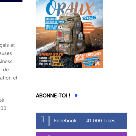
çais et
ieuses
iness,
n de
ation et
ABONNE-TOI !
té
500
Facebook
41 000 Likes