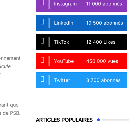
Instagram
11 000 abonnés
LinkedIn
10 500 abonnés
TikTok
12 400 Likes
yonnement
YouTube
450 000 vues
iculé
t
Twitter
3 700 abonnés
nant que
s de PSB.
ARTICLES POPULAIRES