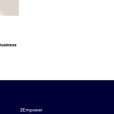
ACTU ÉCOLES
 Business
Berkeley, Harvard, UCLA : SKEMA signe 30 
accords internationaux
3 JUILLET 2026
2Empower