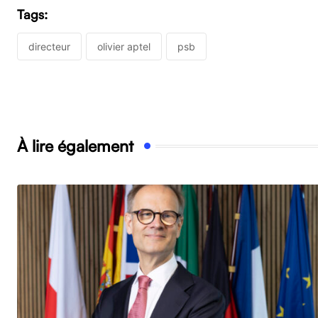
Tags:
directeur
olivier aptel
psb
À lire également