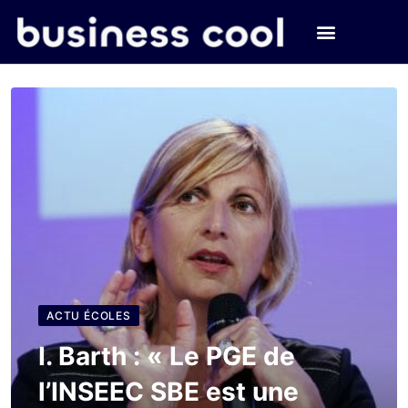
ACTU ÉCOLES
I. Barth : « Le PGE de
l’INSEEC SBE est une