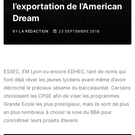
l’exportation de l’American
Dream
BY
LA RÉDACTION
23 SEPTEMBRE 2018
ESSEC, EM Lyon ou encore EDHEC, tant de noms qui
font déjà rêver les jeunes lycéens avant même d’avoir
décroché le précieux sésame du baccalauréat. Certains
choisissent les CPGE afin de viser les programmes
Grande Ecole les plus prestigieux, mais ils sont de plus
en plus nombreux à choisir la voie du BBA pour
concrétiser leurs projets d’avenir.