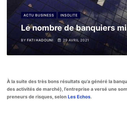
ACTU BUSINESS
INSOLITE
Le nombre de banquiers mil
BY
FATI HADOUNI
29 AVRIL 2021
À la suite des très bons résultats qu’a généré la ba
des activités de marché), l’entreprise a versé une so
preneurs de risques, selon
Les Echos
.