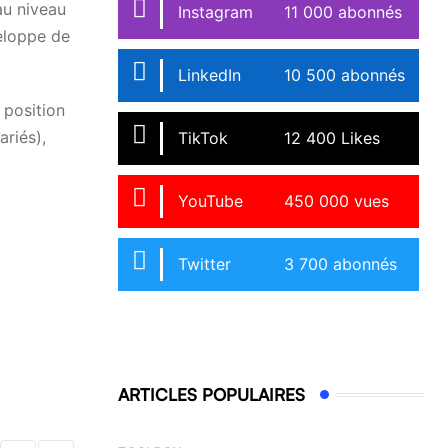
au niveau
Instagram
11 000 abonnés
veloppe de
LinkedIn
10 500 abonnés
 position
riés),
TikTok
12 400 Likes
YouTube
450 000 vues
Twitter
3 700 abonnés
ARTICLES POPULAIRES