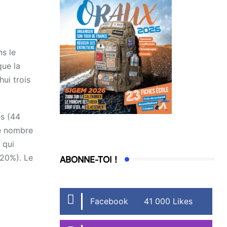
ns le
que la
ui trois
es (44
le nombre
 qui
 20%). Le
ABONNE-TOI !
Facebook
41 000 Likes