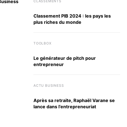
 Business
Classement des meilleurs masters en Finan
CLASSEMENTS
16 JUIN 2026
Classement PIB 2024 : les pays les
plus riches du monde
TOOLBOX
Le générateur de pitch pour
entrepreneur
ACTU BUSINESS
Après sa retraite, Raphaël Varane se
lance dans l’entrepreneuriat