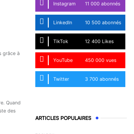
Instagram
11 000 abonnés
LinkedIn
10 500 abonnés
TikTok
12 400 Likes
s grâce à
YouTube
450 000 vues
Twitter
3 700 abonnés
re. Quand
ste des
ARTICLES POPULAIRES