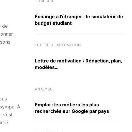
TOOLBOX
Échange à l’étranger : le simulateur de
budget étudiant
e de
donner
 sons
LETTRE DE MOTIVATION
Lettre de motivation : Rédaction, plan,
modèles…
s
ANALYSE
Nous
Emploi : les métiers les plus
 sympa. À
recherchés sur Google par pays
 s’est
ière