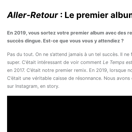
Aller-Retour
: Le premier alb
En 2019, vous sortez votre premier album avec des 
succès dingue. Est-ce que vous vous y attendiez ?
Pas du tout. On ne s’attend jamais à un tel succès. Il ne f
super. C’était intéressant de voir comment
Le Temps es
en 2017. C’était notre premier remix. En 2019, lorsque
C’était une véritable caisse de résonnance. Nous avons 
sur Instagram, en story.