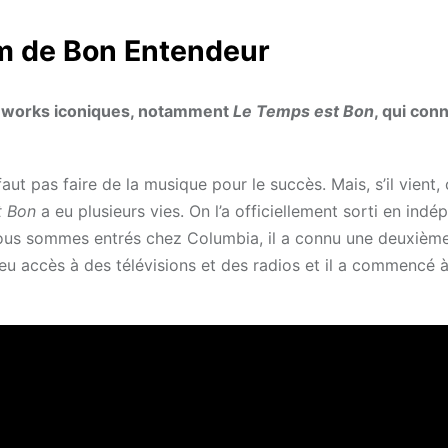
um de Bon Entendeur
reworks iconiques, notamment
Le Temps est Bon
, qui conn
aut pas faire de la musique pour le succès. Mais, s’il vient, 
t Bon
a eu plusieurs vies. On l’a officiellement sorti en ind
 nous sommes entrés chez Columbia, il a connu une deuxième
eu accès à des télévisions et des radios et il a commencé à