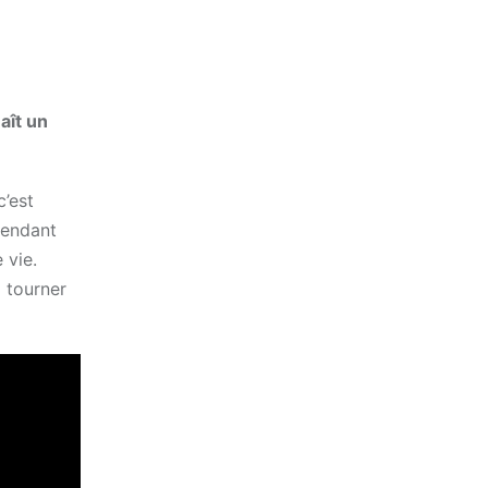
aît un
c’est
épendant
 vie.
 tourner