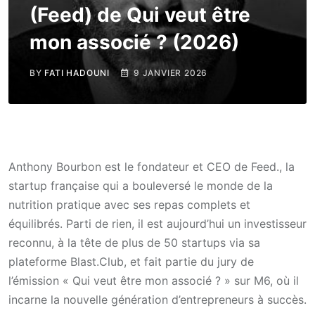
(Feed) de Qui veut être
mon associé ? (2026)
BY
FATI HADOUNI
9 JANVIER 2026
Anthony Bourbon est le fondateur et CEO de Feed., la
startup française qui a bouleversé le monde de la
nutrition pratique avec ses repas complets et
équilibrés. Parti de rien, il est aujourd’hui un investisseur
reconnu, à la tête de plus de 50 startups via sa
plateforme Blast.Club, et fait partie du jury de
l’émission « Qui veut être mon associé ? » sur M6, où il
incarne la nouvelle génération d’entrepreneurs à succès.