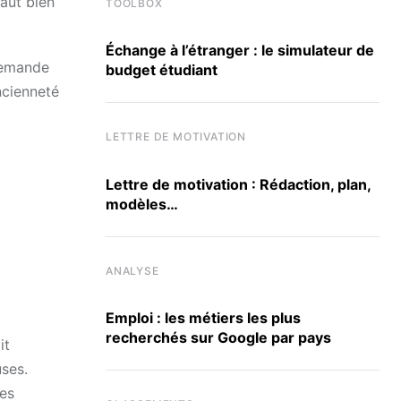
faut bien
TOOLBOX
Échange à l’étranger : le simulateur de
 demande
budget étudiant
ncienneté
LETTRE DE MOTIVATION
Lettre de motivation : Rédaction, plan,
modèles…
ANALYSE
Emploi : les métiers les plus
recherchés sur Google par pays
it
uses.
des