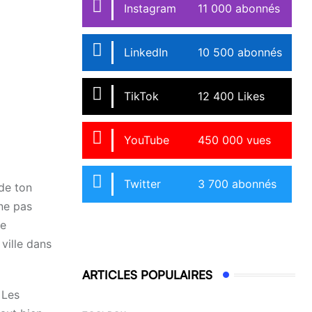
Instagram
11 000 abonnés
LinkedIn
10 500 abonnés
TikTok
12 400 Likes
YouTube
450 000 vues
Twitter
3 700 abonnés
de ton
 ne pas
te
 ville dans
ARTICLES POPULAIRES
 Les