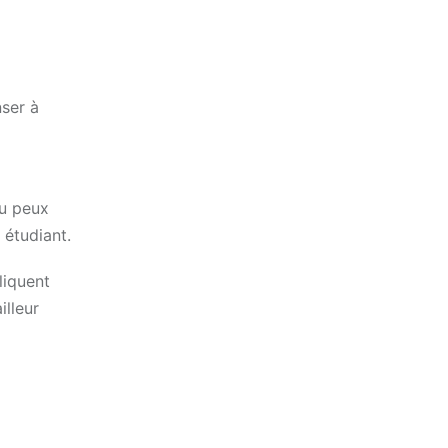
nser à
tu peux
 étudiant.
liquent
illeur