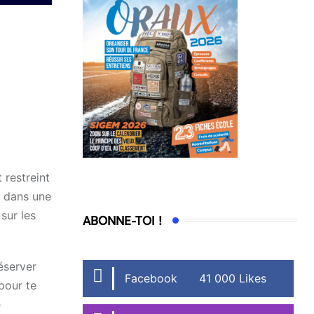
 restreint
t dans une
sur les
ABONNE-TOI !
éserver
Facebook
41 000 Likes
pour te
e