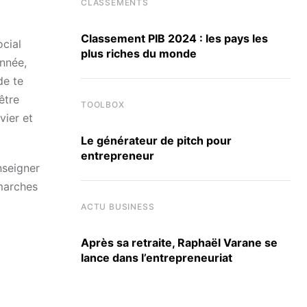
CLASSEMENTS
Classement PIB 2024 : les pays les
cial
plus riches du monde
année,
de te
être
TOOLBOX
vier et
Le générateur de pitch pour
entrepreneur
nseigner
émarches
ACTU BUSINESS
Après sa retraite, Raphaël Varane se
lance dans l’entrepreneuriat