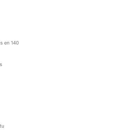
es en 140
s
tu