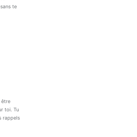
 sans te
 être
r toi. Tu
s rappels