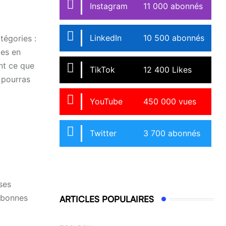
Instagram
11 000 abonnés
LinkedIn
10 500 abonnés
tégories :
ies en
nt ce que
TikTok
12 400 Likes
u pourras
YouTube
450 000 vues
Twitter
3 700 abonnés
ses
s bonnes
ARTICLES POPULAIRES