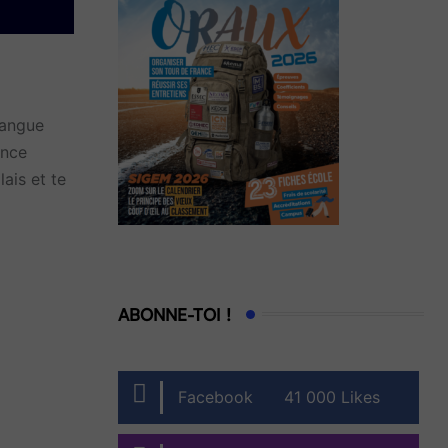
langue
ance
ais et te
ABONNE-TOI !
Facebook
41 000 Likes