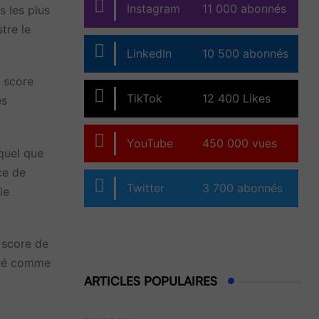
Instagram
11 000 abonnés
s les plus
tre le
LinkedIn
10 500 abonnés
n score
TikTok
12 400 Likes
es
YouTube
450 000 vues
 quel que
ce de
Twitter
3 700 abonnés
le
 score de
éré comme
ARTICLES POPULAIRES