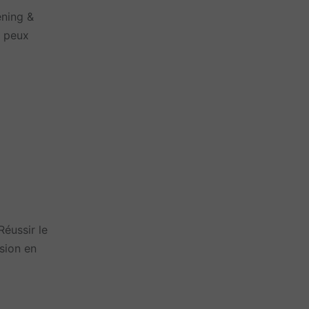
ening &
u peux
éussir le
sion en