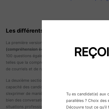
Les différents tests du TOEIC
La première version du test est composée de deux sect
REÇO
(compréhension écrite)
. La section Listening est cons
100 questions également. Les questions sont conçues po
telles que la compréhension de conversations téléphoni
de courriels et de rapports.
La deuxième section du TOEIC est le
TOEIC Speaking a
capacité des candidats à s’exprimer en anglais à l’oral e
s’exprimer de manière claire et cohérente dans des situa
Tu es candidat(e) aux 
bien des conversations téléphoniques. La section Writin
parallèles ? Choix des 
situations professionnelles, telles que des courriels, de
Découvre tout ce qu’il