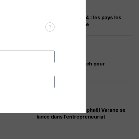
CLASSEMENTS
glais
Classement PIB 2024 : les pays les
plus riches du monde
3
ire ceux
iveau de
TOOLBOX
r le
Le générateur de pitch pour
aut rang.
entrepreneur
ACTU BUSINESS
Après sa retraite, Raphaël Varane se
lance dans l’entrepreneuriat