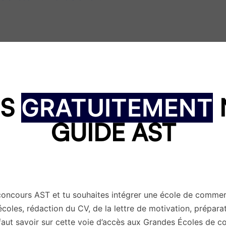
ions :
Listening (compréhension orale) et Reading
IS
GRATUITEMENT
tituée de 100 questions à choix multiples et la section Read
ur déterminer si tu as un bon niveau d’anglais via des épr
GUIDE AST
ques, de conférences, de discussions en groupe, de messag
nd Writing
est une extension du test TOEIC standard. Il me
t à l’écrit. La section Speaking évalue la capacité des candi
tions courantes du milieu professionnel, telles que des réu
concours AST et tu souhaites intégrer une école de commer
g évalue la capacité des candidats à écrire en anglais dans
écoles, rédaction du CV, de la lettre de motivation, prépar
s lettres d’affaires et des rapports. Le TOEIC Speaking and W
 faut savoir sur cette voie d’accès aux Grandes Écoles de