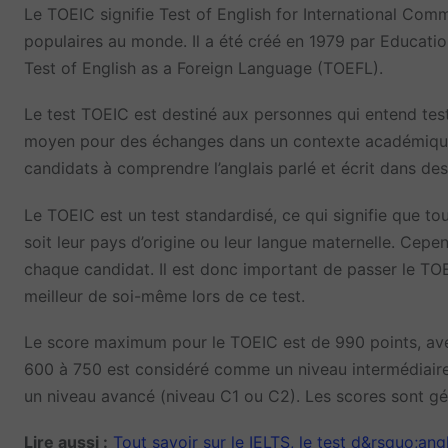
Le TOEIC signifie Test of English for International Com
populaires au monde. Il a été créé en 1979 par Educatio
Test of English as a Foreign Language (TOEFL).
Le test TOEIC est destiné aux personnes qui entend test
moyen pour des échanges dans un contexte académique e
candidats à comprendre l’anglais parlé et écrit dans des
Le TOEIC est un test standardisé, ce qui signifie que t
soit leur pays d’origine ou leur langue maternelle. Cepe
chaque candidat. Il est donc important de passer le TOE
meilleur de soi-même lors de ce test.
Le score maximum pour le TOEIC est de 990 points, av
600 à 750 est considéré comme un niveau intermédiaire
un niveau avancé (niveau C1 ou C2). Les scores sont g
Lire aussi :
Tout savoir sur le IELTS, le test d&rsquo;a