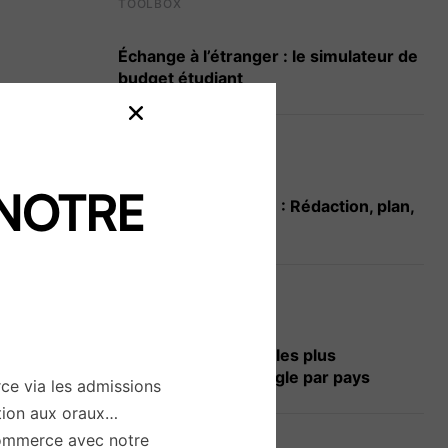
TOOLBOX
Échange à l’étranger : le simulateur de
budget étudiant
LETTRE DE MOTIVATION
NOTRE
ing de
Lettre de motivation : Rédaction, plan,
modèles…
euves
es écrits,
ANALYSE
sure la
Emploi : les métiers les plus
dats à
recherchés sur Google par pays
nions ou
ce via les admissions
 des
ation aux oraux…
riting est
 commerce avec notre