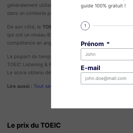
généralement utilisé par les employeurs pour évaluer l
guide 100% gratuit !
dans un contexte professionnel.
1
De son côté, le
TOEIC Bridge
est une version simplifiée
qui ont un niveau B1 au maximum. Cet examen est fréque
compétence en anglais de leurs élèves et pour aider les 
Prénom
La plupart du temps, dans le cadre des concours AST,
TOEIC Listening & Reading. Il faudra viser le meilleur s
E-mail
Le score obtenu définit en effet l’établissement dans lequ
Lire aussi :
Tout savoir sur le TOEIC : score, épreuves…
Le prix du TOEIC