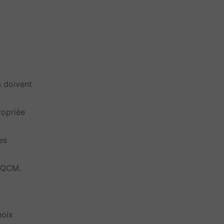
s doivent
ropriée
es
s QCM.
hoix