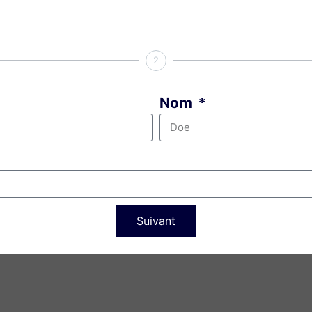
a capacité des candidats à communiquer efficacement en an
2
 du test TOEIC standard, destinée aux débutants, c’est-à-d
mment utilisé par les écoles de langues pour évaluer le n
apprenants à identifier les points à améliorer.
Nom
 les écoles de commerce demandent aux candidats de passe
core possible pour espérer intégrer une business school de h
el tu pourrais faire ta rentrée.
Suivant