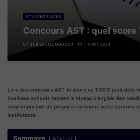
STUDENT HACKS
Concours AST : quel score 
BY
GUILLAUME GOUDOU
1 AOÛT 2024
Lors des concours AST, le score au TOEIC peut déterm
business schools testent le niveau d’anglais des candid
donc important de préparer au mieux cette épreuve po
institutions.
Sommaire
Afficher