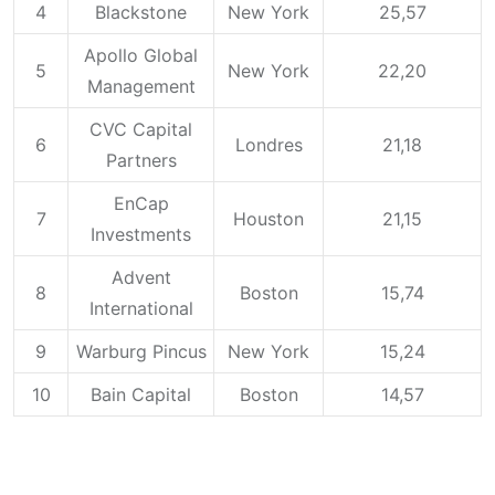
4
Blackstone
New York
25,57
Apollo Global
5
New York
22,20
Management
CVC Capital
6
Londres
21,18
Partners
EnCap
7
Houston
21,15
Investments
Advent
8
Boston
15,74
International
9
Warburg Pincus
New York
15,24
10
Bain Capital
Boston
14,57