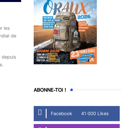
r les
ndial de
e depuis
s.
ABONNE-TOI !
Facebook
41 000 Likes