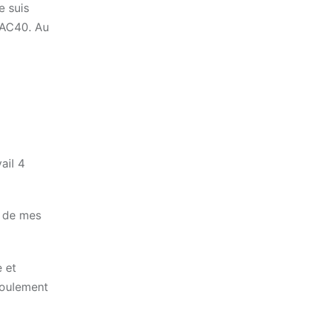
e suis
 CAC40. Au
ail 4
e de mes
e et
éroulement