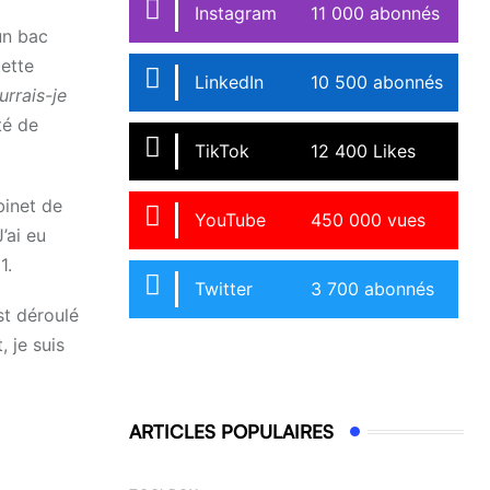
Instagram
11 000 abonnés
un bac
ette
LinkedIn
10 500 abonnés
urrais-je
té de
TikTok
12 400 Likes
binet de
YouTube
450 000 vues
’ai eu
1.
Twitter
3 700 abonnés
st déroulé
 je suis
ARTICLES POPULAIRES