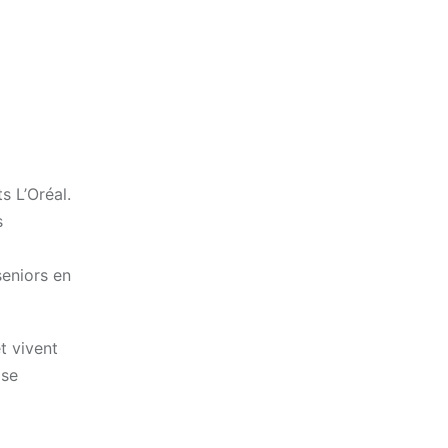
s L’Oréal.
s
seniors en
t vivent
 se