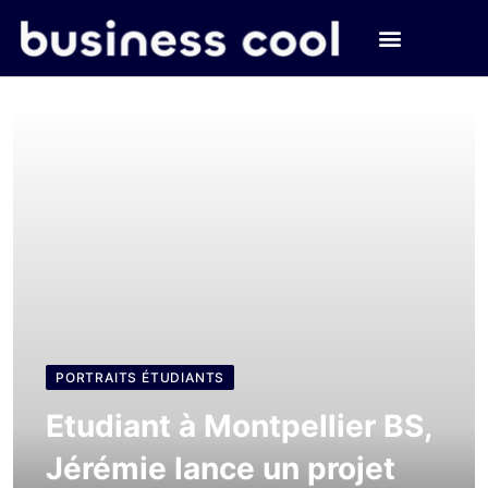
PORTRAITS ÉTUDIANTS
Etudiant à Montpellier BS,
Jérémie lance un projet