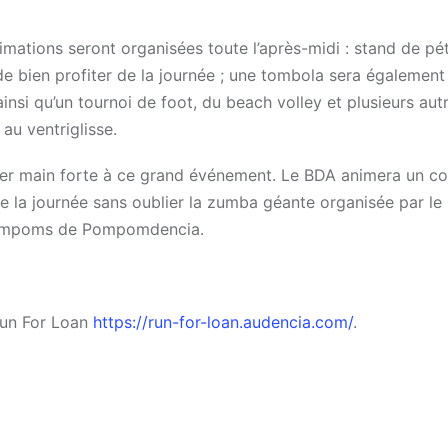
nimations seront organisées toute l’après-midi : stand de pé
e bien profiter de la journée ; une tombola sera également
nsi qu’un tournoi de foot, du beach volley et plusieurs aut
au ventriglisse.
êter main forte à ce grand événement. Le BDA animera un c
te la journée sans oublier la zumba géante organisée par le
 pompoms de Pompomdencia.
 Run For Loan
https://run-for-loan.audencia.com/
.