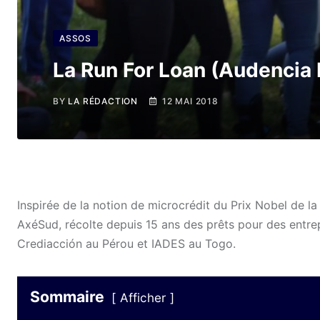
ASSOS
La Run For Loan (Audencia
BY
LA RÉDACTION
12 MAI 2018
Inspirée de la notion de microcrédit du Prix Nobel de 
AxéSud, récolte depuis 15 ans des prêts pour des entre
Crediacción au Pérou et IADES au Togo.
Sommaire
Afficher