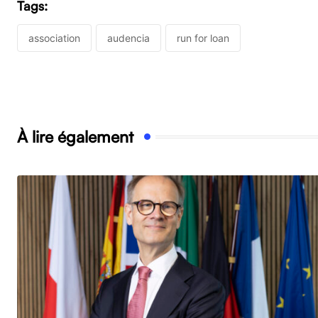
Tags:
association
audencia
run for loan
À lire également