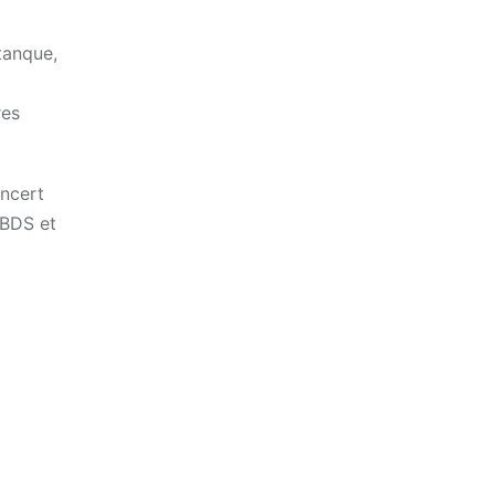
tanque,
res
oncert
 BDS et