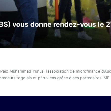
 BS) vous donne rendez-vous le 2
la Paix Muhammad Yunus, l’association de microfinance d’Aud
preneurs togolais et péruviens grâce à ses partenaires IMF