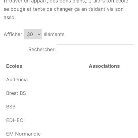
(trouver un appart, des bons plans,…) alors ton école
se bouge et tente de changer ça en t’aidant via son
asso.
Afficher
éléments
Rechercher:
Ecoles
Associations
Audencia
Brest BS
BSB
EDHEC
EM Normandie