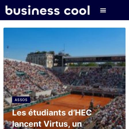
ASSOS
Les étudiants d’HEC
lancent Virtus, un