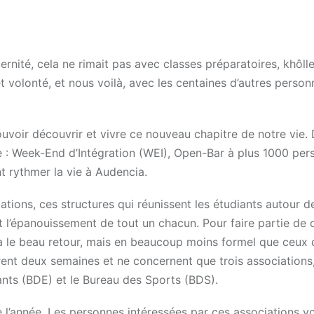
ernité, cela ne rimait pas avec classes préparatoires, khôlle
volonté, et nous voilà, avec les centaines d’autres person
voir découvrir et vivre ce nouveau chapitre de notre vie. 
 : Week-End d’Intégration (WEI), Open-Bar à plus 1000 per
t rythmer la vie à Audencia.
tions, ces structures qui réunissent les étudiants autour de
 l’épanouissement de tout un chacun. Pour faire partie de 
era le beau retour, mais en beaucoup moins formel que ceux d
nt deux semaines et ne concernent que trois associations,
ants (BDE) et le Bureau des Sports (BDS).
 l’année. Les personnes intéressées par ces associations v