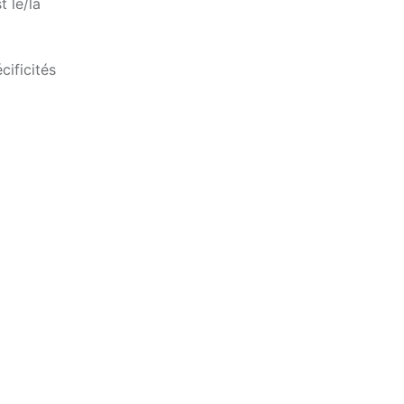
t le/la
ificités