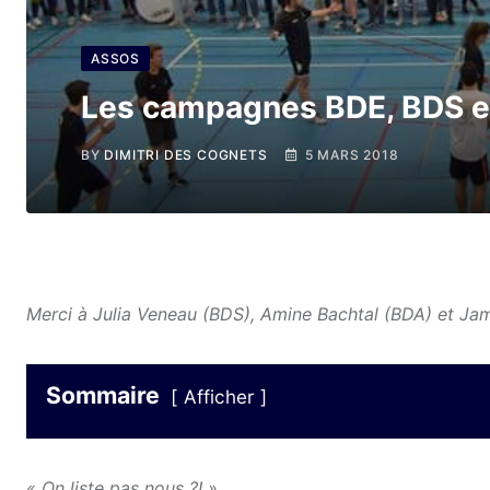
ASSOS
Les campagnes BDE, BDS e
BY
DIMITRI DES COGNETS
5 MARS 2018
Merci à Julia Veneau (BDS), Amine Bachtal (BDA) et Jama
Sommaire
Afficher
« On liste pas nous ?! »