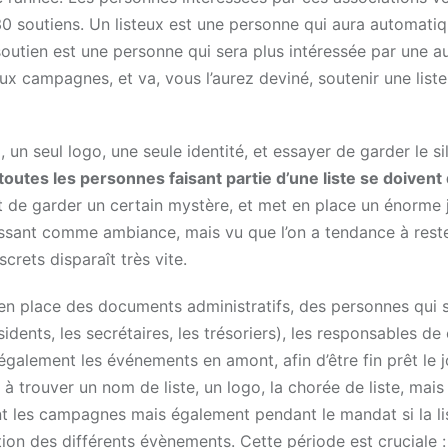
 30 soutiens. Un listeux est une personne qui aura automat
 soutien est une personne qui sera plus intéressée par une a
x campagnes, et va, vous l’aurez deviné, soutenir une list
n seul logo, une seule identité, et essayer de garder le si
tes les personnes faisant partie d’une liste se doivent
t de garder un certain mystère, et met en place un énorme 
éressant comme ambiance, mais vu que l’on a tendance à rest
crets disparaît très vite.
n place des documents administratifs, des personnes qui 
ésidents, les secrétaires, les trésoriers), les responsables d
alement les événements en amont, afin d’être fin prêt le j
rouver un nom de liste, un logo, la chorée de liste, mais 
nt les campagnes mais également pendant le mandat si la lis
tion des différents évènements. Cette période est cruciale : 