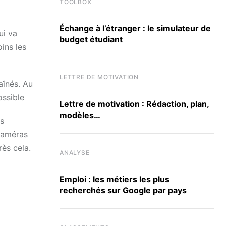
TOOLBOX
Échange à l’étranger : le simulateur de
ui va
budget étudiant
ins les
LETTRE DE MOTIVATION
aînés. Au
ossible
Lettre de motivation : Rédaction, plan,
modèles…
us
 caméras
rès cela.
ANALYSE
Emploi : les métiers les plus
recherchés sur Google par pays