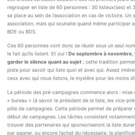
regrouper en liste de 60 personnes : 30 listeux(ses) et
sa place au sein de l’association en cas de victoire. Un
association, mais qui souhaite quand même participer au
BDE ou BDS.
Ces 60 personnes vont donc se réunir sous un seul nom, u
le fait qu’ils listent. Et oui !
De septembre à novembre, tou
garder le silence quant au sujet
: cette tradition perme
piste pour savoir qui liste quoi et avec qui. Assez int
ceux avec qui nous listons, le mystère pour les moins dis
La période des pré-campagnes commence alors : mise e
« bureau » (à savoir le président de la liste, les vice-pr
pôle de campagnes. Cette période permet de préparer ég
début de campagnes. Les tâches consistent notamment à t
trouver des partenaires qui sponsoriseront la liste dura
par gagner, ou encore l’achat du nécessaire, la planifica