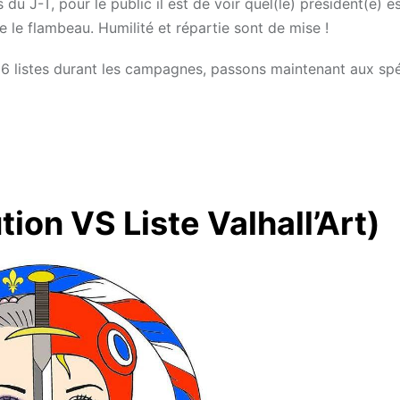
du J-T, pour le public il est de voir quel(le) président(e) es
e le flambeau. Humilité et répartie sont de mise !
6 listes durant les campagnes, passons maintenant aux spéc
tion VS Liste Valhall’Art)