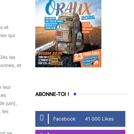
s et
nes qui
Dès les
sonnes, et
 leur
ABONNE-TOI !
ces
e juin),
 les
Facebook
41 000 Likes
ont se