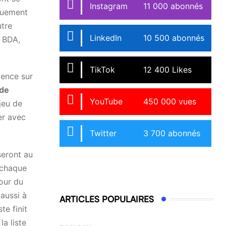
Instagram
11 000 abonnés
iquement
utre
LinkedIn
10 500 abonnés
e BDA,
TikTok
12 400 Likes
lence sur
 de
YouTube
450 000 vues
jeu de
er avec
Twitter
3 700 abonnés
seront au
e chaque
our du
aussi à
ARTICLES POPULAIRES
te finit
la liste