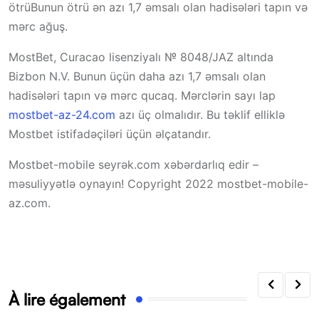
ötrüBunun ötrü ən azı 1,7 əmsalı olan hadisələri tapın və
mərc ağuş.
MostBet, Curacao lisenziyalı № 8048/JAZ altında
Bizbon N.V. Bunun üçün daha azı 1,7 əmsalı olan
hadisələri tapın və mərc qucaq. Mərclərin sayı lap
mostbet-az-24.com
azı üç olmalıdır. Bu təklif elliklə
Mostbet istifadəçiləri üçün əlçatandır.
Mostbet-mobile seyrək.com xəbərdarlıq edir –
məsuliyyətlə oynayın! Copyright 2022 mostbet-mobile-
az.com.
À lire également